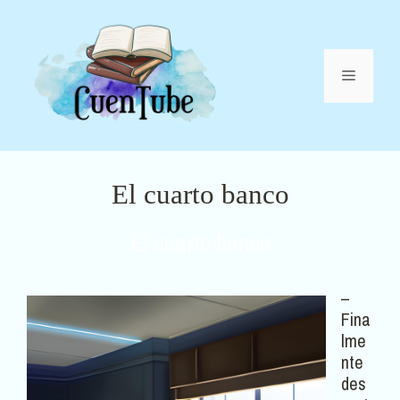
Saltar
al
contenido
Menú
El cuarto banco
El cuarto banco
–
Fina
lme
nte
des