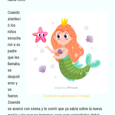
Cuando
atardeci
ó los
niños
escucha
ron a su
padre
que les
llamaba,
se
despidi
eron y
se
fueron.
Designed by pikisuperstar / Freepik
Duende
se acercó con sirena y le contó que ya sabía sobre la nueva
magia y los nuevos humanos, pero para entenderles debía