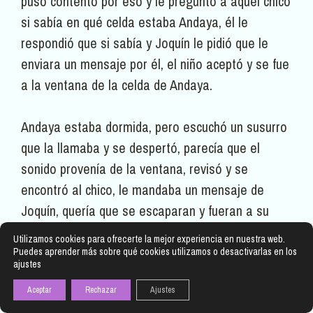
puso contento por eso y le preguntó a aquel chico
si sabía en qué celda estaba Andaya, él le
respondió que si sabía y Joquín le pidió que le
enviara un mensaje por él, el niño aceptó y se fue
a la ventana de la celda de Andaya.
Andaya estaba dormida, pero escuchó un susurro
que la llamaba y se despertó, parecía que el
sonido provenía de la ventana, revisó y se
encontró al chico, le mandaba un mensaje de
Joquín, quería que se escaparan y fueran a su
pueblo, pues estaba seguro de que los aceptarían
Utilizamos cookies para ofrecerte la mejor experiencia en nuestra web.
ahí, Andaya se emocionó por la idea y agradeció
Puedes aprender más sobre qué cookies utilizamos o desactivarlas en los
ajustes
al niño por llevarle el mensaje y le pidió que le
Aceptar
Rechazar
Ajustes
confirmara a Joquín su idea.