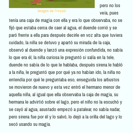
pero no los
Imagen de
Freepik
veía, pues
tenía una caja de magia con ella y era lo que observaba, no se
fijó que estaba cerca de caer al agua, el duende corrió y se
paró frente a ella para después decirle en voz alta que tuviera
cuidado, la niña se detuvo y apartó su mirada de la caja,
observó al duende y lanzó una expresión confundida, no sabía
lo que era él, la niña curiosa le preguntó si salía en la tele,
duende no sabía de lo que le hablaba, después sirena le habló
a la niña, le preguntó que por qué ya no habían ido, la niña no
entendía por qué le preguntaba eso, enseguida los arbustos
se movieron de nuevo y esta vez entró el hermano menor de
aquella niña, al igual que ella observaba la caja de magia, su
hermana le advirtió sobre el lago, pero el niño no la escuchó y
se cayó al agua, asustado empezó a patalear, no sabía nadar,
pero sirena fue por él y lo salvó, lo dejó a la orilla del lago y lo
secó usando su magia.