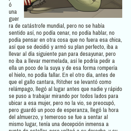
ó
una
guer
ra de catástrofe mundial, pero no se había
sentido así, no podía cenar, no podía hablar, no
podía pensar en otra cosa que no fuera esa chica,
así que se decidió y armó su plan perfecto, iba a
llevar al día siguiente pan para desayunar, pero
no iba a llevar mermelada, así le podría pedir a
ella un poco de la suya y de esa forma rompería
el hielo, no podía fallar. En el otro día, antes de
que el gallo cantara, Ritcher se levantó como
relámpago, llegó al lugar antes que nadie y rápido
se puso a trabajar mirando por todos lados para
ubicar a esa mujer, pero no la vio, se preocupó,
pero guardó un poco de esperanza, llegó la hora
del almuerzo, y temeroso se fue a sentar al
mismo lugar, tenía una decepción inmensa a
punto de estallar, pero volteó a su derecha, y su