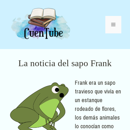
Saltar
al
contenido
Menú
La noticia del sapo Frank
Frank era un sapo
travieso que vivía en
un estanque
rodeado de flores,
los demás animales
lo conocían como