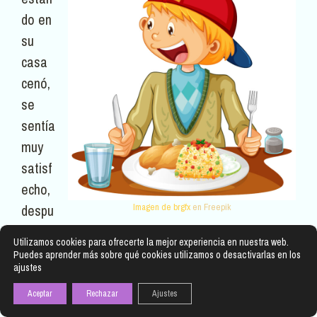
do en
su
casa
cenó,
se
sentía
muy
satisf
echo,
despu
Imagen de brgfx
en Freepik
és de un rato hizo su rutina de ejercicio y se
Utilizamos cookies para ofrecerte la mejor experiencia en nuestra web.
bañó, enseguida se fue a dormir, pero aún se
Puedes aprender más sobre qué cookies utilizamos o desactivarlas en los
ajustes
sentía muy cómodo con respecto a su hambre, no
sentía vacío en el estómago como todas las
Aceptar
Rechazar
Ajustes
noches anteriores. Esa vez Juan no soñó con el