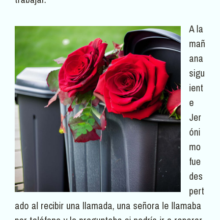
A la
mañ
ana
sigu
ient
e
Jer
óni
mo
fue
des
pert
ado al recibir una llamada, una señora le llamaba