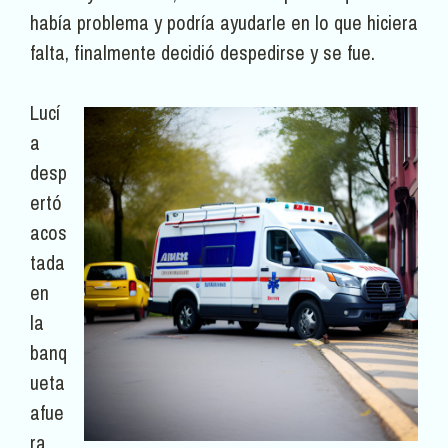
había problema y podría ayudarle en lo que hiciera
falta, finalmente decidió despedirse y se fue.
Lucí
a
desp
ertó
acos
tada
en
la
banq
ueta
afue
ra