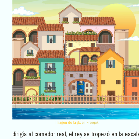
Imagen de brgfx
en Freepik
dirigía al comedor real, el rey se tropezó en la esca