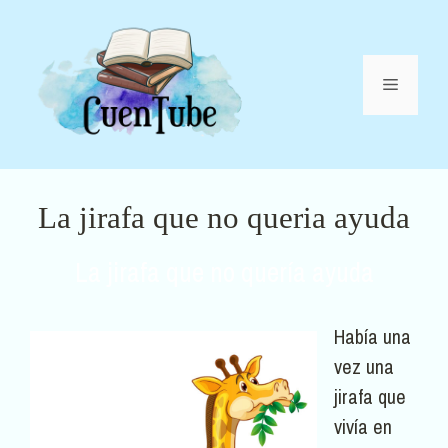
Saltar
al
contenido
Menú
La jirafa que no queria ayuda
La jirafa que no quería ayuda
Había una
vez una
jirafa que
vivía en