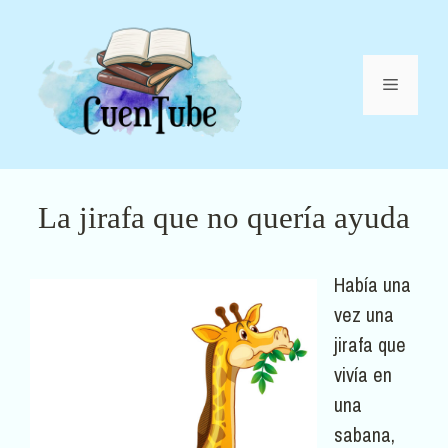
Saltar
al
contenido
Menú
La jirafa que no quería ayuda
Había una
vez una
jirafa que
vivía en
una
sabana,