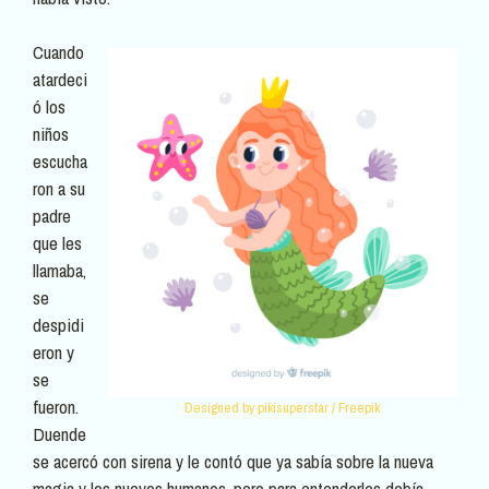
Cuando
atardeci
ó los
niños
escucha
ron a su
padre
que les
llamaba,
se
despidi
eron y
se
fueron.
Designed by pikisuperstar / Freepik
Duende
se acercó con sirena y le contó que ya sabía sobre la nueva
magia y los nuevos humanos, pero para entenderles debía