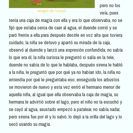
pero no los
Imagen de
Freepik
veía, pues
tenía una caja de magia con ella y era lo que observaba, no se
fijó que estaba cerca de caer al agua, el duende corrió y se
paró frente a ella para después decirle en voz alta que tuviera
cuidado, la niña se detuvo y apartó su mirada de la caja,
observó al duende y lanzó una expresión confundida, no sabía
lo que era él, la niña curiosa le preguntó si salía en la tele,
duende no sabía de lo que le hablaba, después sirena le habló
a la niña, le preguntó que por qué ya no habían ido, la niña no
entendía por qué le preguntaba eso, enseguida los arbustos
se movieron de nuevo y esta vez entró el hermano menor de
aquella niña, al igual que ella observaba la caja de magia, su
hermana le advirtió sobre el lago, pero el niño no la escuchó y
se cayó al agua, asustado empezó a patalear, no sabía nadar,
pero sirena fue por él y lo salvó, lo dejó a la orilla del lago y lo
secó usando su magia.