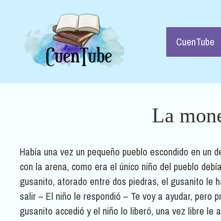
Saltar
al
contenido
CuenTube
La mone
Había una vez un pequeño pueblo escondido en un desi
con la arena, como era el único niño del pueblo debí
gusanito, atorado entre dos piedras, el gusanito le
salir – El niño le respondió – Te voy a ayudar, per
gusanito accedió y el niño lo liberó, una vez libre l