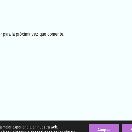
r para la próxima vez que comente.
la mejor experiencia en nuestra web.
© 2026 Cuentube
• Creado con
GeneratePress
Aceptar